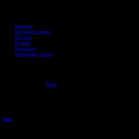
Brotherhood of Rock
Startseite
Wir sind Creeper2
On Tour
Kontakt
Newsletter
Veranstalter/ Presse
Slider1
Veröffentlicht am
von
Mike
Über den Autor
Mike
Schreibe einen Kommentar